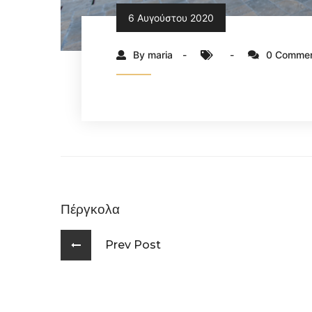
6 Αυγούστου 2020
By maria
0 Comme
Πέργκολα
Prev Post