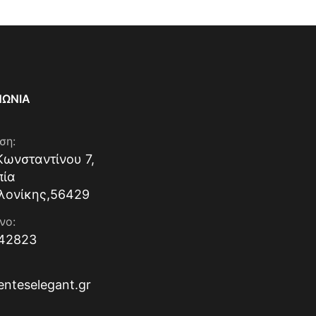
ΝΩΝΊΑ
ση:
Κωνσταντίνου 7,
πία
λονίκης,56429
νο:
42823
enteselegant.gr